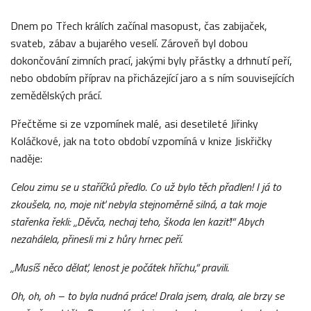
Dnem po Třech králích začínal masopust, čas zabijaček,
svateb, zábav a bujarého veselí. Zároveň byl dobou
dokončování zimních prací, jakými byly přástky a drhnutí peří,
nebo obdobím příprav na přicházející jaro a s ním souvisejících
zemědělských prácí.
Přečtěme si ze vzpomínek malé, asi desetileté Jiřinky
Koláčkové, jak na toto období vzpomíná v knize Jiskřičky
naděje:
Celou zimu se u staříčků předlo. Co už bylo těch přadlen! I já to
zkoušela, no, moje niť nebyla stejnoměrně silná, a tak moje
stařenka řekli: „Děvča, nechaj teho, škoda len kaziť!“ Abych
nezahálela, přinesli mi z
hůry hrnec peří.
„Musíš něco dělať, lenost je počátek hříchu,“ pravili.
Oh, oh, oh – to byla nudná práce! Drala jsem, drala, ale brzy se