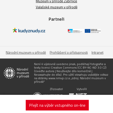
Muzeum v přírodě Zubrnice
Valašské muzeum v přírodě
Partneři
Národní muzeum v přírodě
Prohlášení o přístupnosti
Intranet
Není-li výslovně uvedeno jinak, podléhají fotografie a
texty licenci Creative Commons (CC BY-NC-ND 3.0 CZ)
(Uveďte autora | Neužívejte dílo komerčně |
Nezasahujte do díla). Pro užití obsahuju uvádějte odkaz
na stránky www.nmvp.cz a „zdroj: Národní muzeum v
přírodě“
Zřizovatel
Vytvořil
Přejít na výběr vstupného on-line