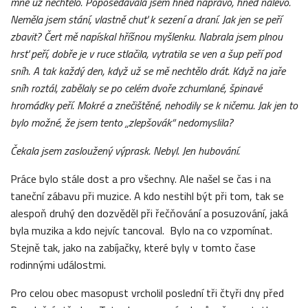
mně už nechtělo. Poposedávala jsem hned napravo, hned nalevo.
Neměla jsem stání, vlastně chuť k
sezení a draní. Jak jen se peří
zbavit? Čert mě napískal hříšnou myšlenku. Nabrala jsem plnou
hrsť peří, dobře je v
ruce stlačila, vytratila se ven a šup peří pod
sníh. A tak každý den, když už se mě nechtělo drát. Když na jaře
sníh roztál, zabělaly se po celém dvoře zchumlané, špinavé
hromádky peří. Mokré a znečištěné, nehodily se k
ničemu. Jak jen to
bylo možné, že jsem tento „zlepšovák“ nedomyslila?
Čekala jsem zasloužený výprask. Nebyl. Jen hubování.
Práce bylo stále dost a pro všechny. Ale našel se čas i na
taneční zábavu při muzice. A kdo nestihl být při tom, tak se
alespoň druhý den dozvěděl při řečňování a posuzování, jaká
byla muzika a kdo nejvíc tancoval. Bylo na co vzpomínat.
Stejně tak, jako na zabíjačky, které byly v tomto čase
rodinnými událostmi.
Pro celou obec masopust vrcholil poslední tři čtyři dny před