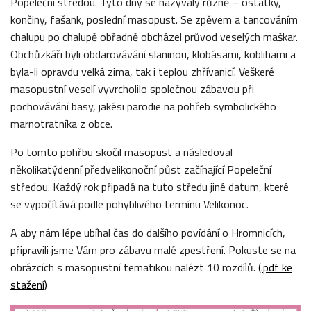
Popeleční středou. Tyto dny se nazývaly různě – ostatky,
končiny, fašank, poslední masopust. Se zpěvem a tancováním
chalupu po chalupě obřadně obcházel průvod veselých maškar.
Obchůzkáři byli obdarovávání slaninou, klobásami, koblihami a
byla-li opravdu velká zima, tak i teplou zhřívanicí. Veškeré
masopustní veselí vyvrcholilo společnou zábavou při
pochovávání basy, jakési parodie na pohřeb symbolického
marnotratníka z obce.
Po tomto pohřbu skočil masopust a následoval
několikatýdenní předvelikonoční půst začínající Popeleční
středou. Každý rok připadá na tuto středu jiné datum, které
se vypočítává podle pohyblivého termínu Velikonoc.
A aby nám lépe ubíhal čas do dalšího povídání o Hromnicích,
připravili jsme Vám pro zábavu malé zpestření. Pokuste se na
obrázcích s masopustní tematikou nalézt 10 rozdílů.
(.pdf ke
stažení)