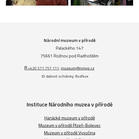
Národní muzeum v přírodě
Palackého 147
75661 Rožnov pod Radhoštěm
+420 571 757 111
,
muzeum@nmvp.cz
ID datové schránky: 8xzf4vx
Instituce Národního muzea v přírodě
Hanácké muzeum v přírodě
Muzeum v přírodě Plzeň-Bolevec
Muzeum v přírodě Vysočina