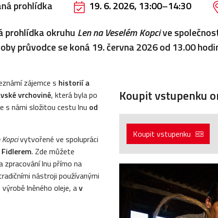
ná prohlídka
19. 6. 2026, 13:00
–
14:30
á prohlídka okruhu
Len na Veselém Kopci
ve společnost
coby průvodce se koná 19. června 2026 od 13.00 hodin
eznámí zájemce s
historií a
Koupit vstupenku on
vské vrchovině
, která byla po
te s námi složitou cestu lnu
od
Koupit vstupenku
 Kopci
vytvořené ve spolupráci
 Fidlerem
. Zde můžete
 a zpracování lnu přímo na
tradičními nástroji používanými
o výrobě lněného oleje, a
v