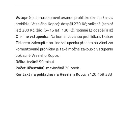
Vstupné
(zahrnuje komentovanou prohlídku okruhu
Len na
prohlídku Veselého Kopce): dospělí 220 Kč; snížené (senio
let) 200 Kč; žáci (6–15 let) 130 Kč; rodinné (2 dospělí a a
On-line vstupenka:
Na komentovanou prohlídku s tkalc
Fidlerem zakoupíte on-line vstupenku předem na vámi zvo
komentované prohlídky je také možné zakoupit vstupenku
pokladně Veselého Kopce.
Délka trvání
: 90 minut
Počet účastníků
: maximálně 20 osob
Kontakt na pokladnu na Veselém Kopci:
+420 469 333