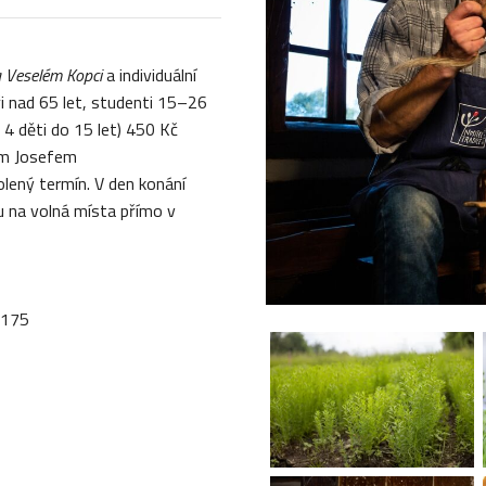
 Veselém Kopci
a individuální
ři nad 65 let, studenti 15–26
ž 4 děti do 15 let) 450 Kč
em Josefem
lený termín. V den konání
 na volná místa přímo v
 175