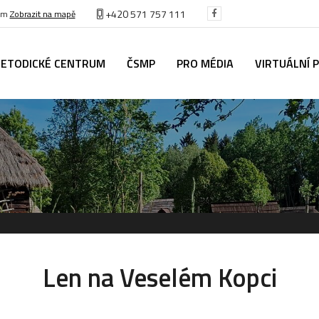
+420 571 757 111
těm
Zobrazit na mapě
ETODICKÉ CENTRUM
ČSMP
PRO MÉDIA
VIRTUÁLNÍ 
Len na Veselém Kopci