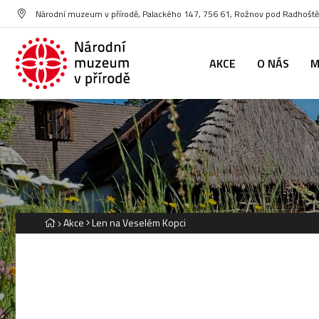
Národní muzeum v přírodě, Palackého 147, 756 61, Rožnov pod Radhoš
AKCE
O NÁS
M
Akce
Len na Veselém Kopci