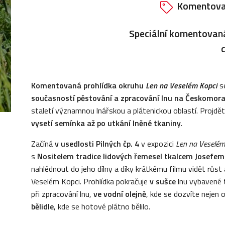
Komentova
Speciální komentovan
Komentovaná prohlídka okruhu
Len na Veselém Kopci
s
současností pěstování a zpracování lnu na Českomora
staletí významnou lnářskou a plátenickou oblastí. Projdě
vysetí semínka až po utkání lněné tkaniny
.
Začíná
v usedlosti Pilných čp. 4
v expozici
Len na Veselém
s
Nositelem tradice lidových řemesel tkalcem Josefem
nahlédnout do jeho dílny a díky krátkému filmu vidět růst
Veselém Kopci. Prohlídka pokračuje
v sušce
lnu vybavené 
při zpracování lnu,
ve vodní olejně
, kde se dozvíte nejen 
bělidle
, kde se hotové plátno bělilo.