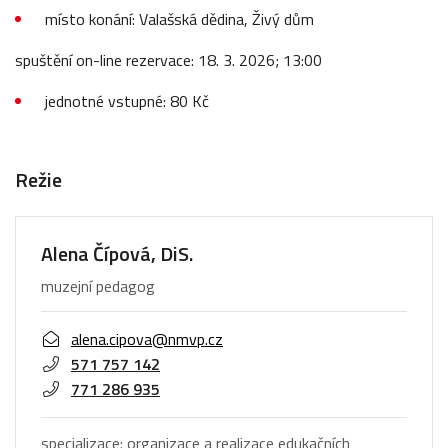
místo konání: Valašská dědina, Živý dům
spuštění on-line rezervace: 18. 3. 2026; 13:00
jednotné vstupné: 80 Kč
Režie
Alena Čípová, DiS.
muzejní pedagog
alena.cipova@nmvp.cz
571 757 142
771 286 935
specializace: organizace a realizace edukačních