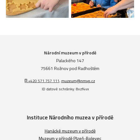
Národní muzeum v přírodě
Palackého 147
75661 Rožnov pod Radhoštěm
+420 571 757 111
,
muzeum@nmvp.cz
ID datové schránky: 8xzf4vx
Instituce Národního muzea v přírodě
Hanácké muzeum v přírodě
Muzeum v přírodě Plzeň-Bolevec