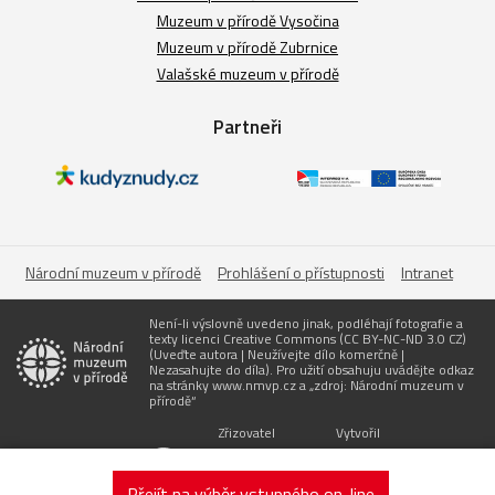
Muzeum v přírodě Vysočina
Muzeum v přírodě Zubrnice
Valašské muzeum v přírodě
Partneři
Národní muzeum v přírodě
Prohlášení o přístupnosti
Intranet
Není-li výslovně uvedeno jinak, podléhají fotografie a
texty licenci Creative Commons (CC BY-NC-ND 3.0 CZ)
(Uveďte autora | Neužívejte dílo komerčně |
Nezasahujte do díla). Pro užití obsahuju uvádějte odkaz
na stránky www.nmvp.cz a „zdroj: Národní muzeum v
přírodě“
Zřizovatel
Vytvořil
Přejít na výběr vstupného on-line