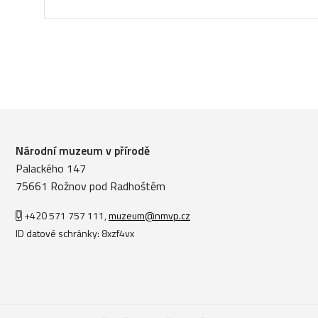
Národní muzeum v přírodě
Palackého 147
75661 Rožnov pod Radhoštěm
+420 571 757 111
,
muzeum@nmvp.cz
ID datové schránky: 8xzf4vx