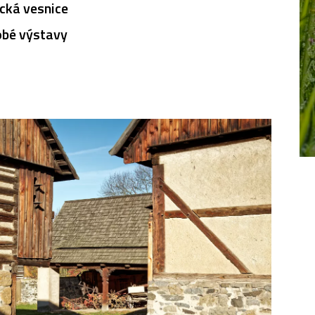
ická vesnice
obé výstavy