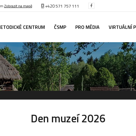
+420 571 757 111
těm
Zobrazit na mapě
ETODICKÉ CENTRUM
ČSMP
PRO MÉDIA
VIRTUÁLNÍ 
Den muzeí 2026