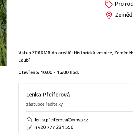
Pro ro
Zemědě
Vstup ZDARMA do areálů: Historická vesnice, Zeměděl
Loubí
Otevřeno: 10:00 - 16:00 hod.
Lenka Pfeiferová
zástupce ředitelky
lenka.pfeiferova@nmvp.cz
+420 777 231 556