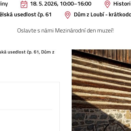
diny
18. 5. 2026, 10:00
–
16:00
Histor
lská usedlost čp. 61
Dům z Loubí - krátkod
Oslavte s námi Mezinárodní den muzeí!
ská usedlost čp. 61, Dům z