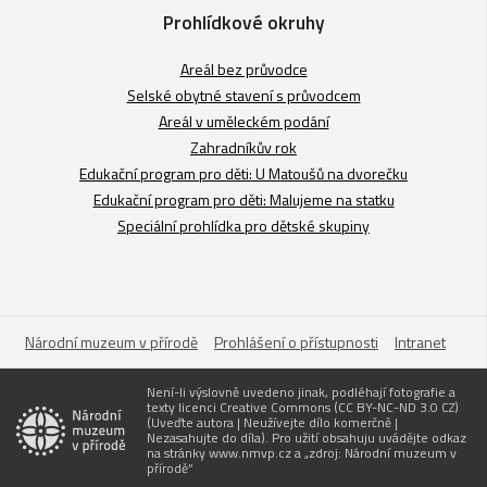
Prohlídkové okruhy
Areál bez průvodce
Selské obytné stavení s průvodcem
Areál v uměleckém podání
Zahradníkův rok
Edukační program pro děti: U Matoušů na dvorečku
Edukační program pro děti: Malujeme na statku
Speciální prohlídka pro dětské skupiny
Národní muzeum v přírodě
Prohlášení o přístupnosti
Intranet
Není-li výslovně uvedeno jinak, podléhají fotografie a
texty licenci Creative Commons (CC BY-NC-ND 3.0 CZ)
(Uveďte autora | Neužívejte dílo komerčně |
Nezasahujte do díla). Pro užití obsahuju uvádějte odkaz
na stránky www.nmvp.cz a „zdroj: Národní muzeum v
přírodě“