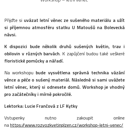
Přijďte si
uvázat letní věnec ze sušeného materiálu a užít
si příjemnou atmosféru statku U Matoušů na Bolevecká
návsi.
K dispozici bude několik druhů sušených květin, trav i
obilovin v různých barvách
. K zapůjčení budou také veškeré
floristické pomůcky a nářadí.
Na workshopu
bude vysvětlena správná technika vázání
věnce a péče o sušený materiál. Následně si sami uvážete
letní věnec, který si odnesete domů. Workshop je vhodný
pro začátečníky i mírně pokročilé.
Lektorka: Lucie Frančová z LF Kytky
Vstupenky nutno zakoupit online
na
https://www.rozvozkvetinplzen.cz/workshop-letni-venec/