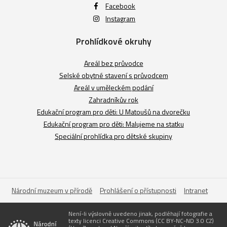
Facebook
Instagram
Prohlídkové okruhy
Areál bez průvodce
Selské obytné stavení s průvodcem
Areál v uměleckém podání
Zahradníkův rok
Edukační program pro děti: U Matoušů na dvorečku
Edukační program pro děti: Malujeme na statku
Speciální prohlídka pro dětské skupiny
Národní muzeum v přírodě
Prohlášení o přístupnosti
Intranet
Není-li výslovně uvedeno jinak, podléhají fotografie a
texty licenci Creative Commons (CC BY-NC-ND 3.0 CZ)