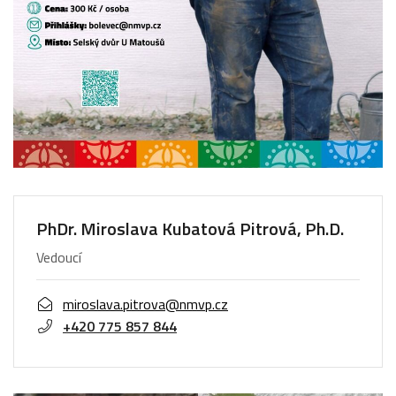
PhDr. Miroslava Kubatová Pitrová, Ph.D.
Vedoucí
miroslava.pitrova@nmvp.cz
+420 775 857 844