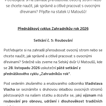
se chcete naučit, jak správně a citlivě pracovat s ovocnými
dřevinami? Přijďte na statek U Matoušů!
Přednáškový cyklus Zahradníkův rok 2026
Setkání č. 5: Roubování
Potřebujete si na zahradě přeroubovat ovocný strom nebo se
chcete naučit, jak správně a citlivě pracovat s ovocnými
dřevinami? Srdečně vás zveme na Selský dvůr U Matoušů, kde
se
28. listopadu 2026
uskuteční
páté setkání z
přednáškového cyklu „Zahradníkův rok“
.
Pod vedením zkušeného a erudovaného odborníka
Vladislava
Vlacha
se seznámíte s druhovou skladbou ovocných stromů
pěstovaných na našem statku a dozvíte se, jaký
význam
má
roubování pro obnovu, udržení i dlouhověkost tradičních