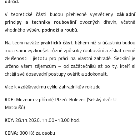
odrůd.
V teoretické části budou přehledně vysvětleny
základní
principy a techniky roubování
ovocných dřevin, včetně
vhodného výběru
podnoží a roubů
.
Na teorii naváže
praktická část
, během níž si účastníci budou
moci sami vyzkoušet různé způsoby roubování a získat cenné
zkušenosti i jistotu pro práci na vlastní zahradě. Setkání je
určeno všem zájemcům – od začátečníků až po ty, kteří si
chtějí své dosavadní postupy ověřit a zdokonalit.
Více k vzdělávacímu cyklu Zahradníkův rok zde
KDE:
Muzeum v přírodě Plzeň-Bolevec (Selský dvůr U
Matoušů)
KDY:
28.11.2026, 11:00–13:00 hod.
CENA:
300 Kč za osobu