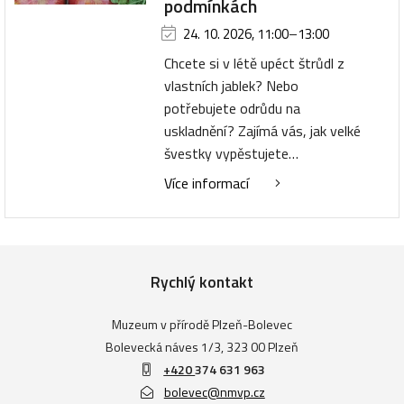
podmínkách
24. 10. 2026, 11:00
–
13:00
Chcete si v létě upéct štrůdl z
vlastních jablek? Nebo
potřebujete odrůdu na
uskladnění? Zajímá vás, jak velké
švestky vypěstujete…
Více informací
Rychlý kontakt
Muzeum v přírodě Plzeň-Bolevec
Bolevecká náves 1/3, 323 00 Plzeň
+420
374 631 963
bolevec@nmvp.cz