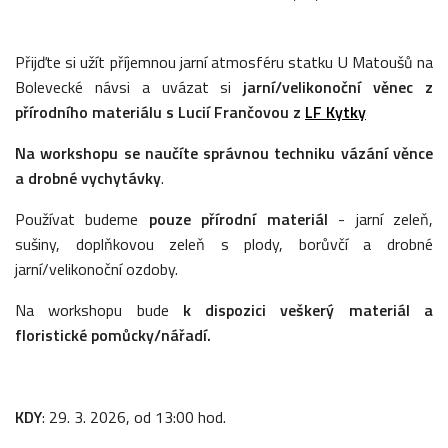
Přijďte si užít příjemnou
jarní atmosféru statku U Matoušů na
Bolevecké návsi a uvázat si
jarní/velikonoční věnec z
přírodního materiálu s Lucií Frančovou z
LF Kytky
Na workshopu se naučíte správnou techniku vázání věnce
a drobné vychytávky
.
Používat budeme
pouze přírodní materiál
- jarní zeleň,
sušiny, doplňkovou zeleň s plody, borůvčí a drobné
jarní/velikonoční ozdoby.
Na workshopu bude
k dispozici veškerý materiál a
floristické pomůcky/nářadí.
KDY
: 29. 3. 2026, od 13:00 hod.