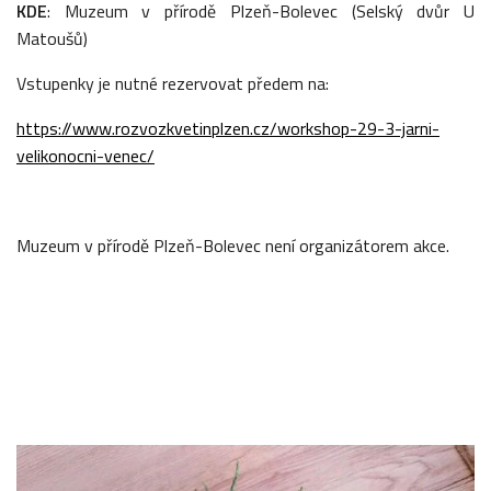
KDE
: Muzeum v přírodě Plzeň-Bolevec (Selský dvůr U
Matoušů)
Vstupenky je nutné rezervovat předem na:
https://www.rozvozkvetinplzen.cz/workshop-29-3-jarni-
velikonocni-venec/
Muzeum v přírodě Plzeň-Bolevec není organizátorem akce.