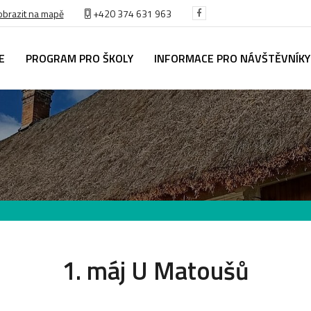
obrazit na mapě
+420
374 631 963
E
PROGRAM PRO ŠKOLY
INFORMACE PRO NÁVŠTĚVNÍKY
1. máj U Matoušů