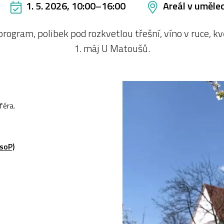
1. 5. 2026, 10:00
–
16:00
Areál v uměle
rogram, polibek pod rozkvetlou třešní, víno v ruce, kv
1. máj U Matoušů.
féra.
soP)