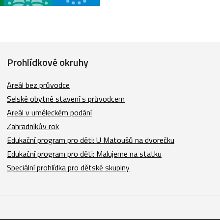
Prohlídkové okruhy
Areál bez průvodce
Selské obytné stavení s průvodcem
Areál v uměleckém podání
Zahradníkův rok
Edukační program pro děti: U Matoušů na dvorečku
Edukační program pro děti: Malujeme na statku
Speciální prohlídka pro dětské skupiny