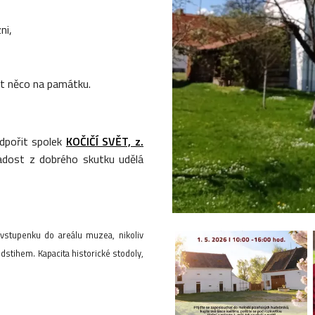
ni,
it něco na památku.
dpořit spolek
KOČIČÍ SVĚT, z.
adost z dobrého skutku udělá
vstupenku do areálu muzea, nikoliv
stihem. Kapacita historické stodoly,