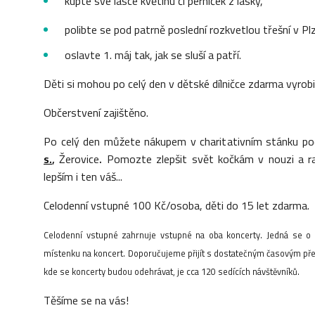
kupte své lásce květinu či perníček z lásky,
polibte se pod patrně poslední rozkvetlou třešní v Plz
oslavte 1. máj tak, jak se sluší a patří.
Děti si mohou po celý den v dětské dílničce zdarma vyrob
Občerstvení zajištěno.
Po celý den můžete nákupem v charitativním stánku po
s.
,
Žerovice
.
Pomozte zlepšit svět kočkám v nouzi a r
lepším i ten váš...
Celodenní vstupné 100 Kč/osoba, děti do 15 let zdarma.
Celodenní vstupné zahrnuje vstupné na oba koncerty. Jedná se o 
místenku na koncert. Doporučujeme přijít s dostatečným časovým před
kde se koncerty budou odehrávat, je cca 120 sedících návštěvníků.
Těšíme se na vás!