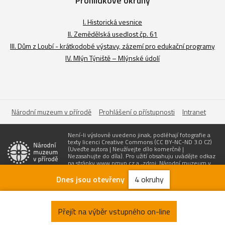
Prohlídkové okruhy
I. Historická vesnice
II. Zemědělská usedlost čp. 61
III. Dům z Loubí - krátkodobé výstavy, zázemí pro edukační programy
IV. Mlýn Týniště – Mlýnské údolí
Národní muzeum v přírodě
Prohlášení o přístupnosti
Intranet
Není-li výslovně uvedeno jinak, podléhají fotografie a
texty licenci Creative Commons (CC BY-NC-ND 3.0 CZ)
(Uveďte autora | Neužívejte dílo komerčně |
Nezasahujte do díla). Pro užití obsahuju uvádějte odkaz
na stránky www.nmvp.cz a „zdroj: Národní muzeum v
přírodě“
Dnes jsou otevřeny
4 okruhy
Zřizovatel
Vytvořil
Otevírací doba
Vstupné
Přejít na výběr vstupného on-line