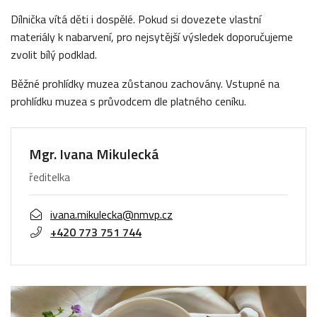
Dílnička vítá děti i dospělé. Pokud si dovezete vlastní
materiály k nabarvení, pro nejsytější výsledek doporučujeme
zvolit bílý podklad.
Běžné prohlídky muzea zůstanou zachovány. Vstupné na
prohlídku muzea s průvodcem dle platného ceníku.
Mgr. Ivana Mikulecká
ředitelka
ivana.mikulecka@nmvp.cz
+420 773 751 744