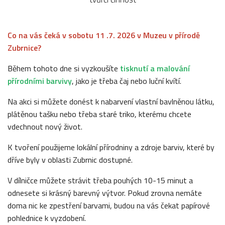
Co na vás čeká v sobotu 11 .7. 2026 v Muzeu v přírodě
Zubrnice?
Během tohoto dne si vyzkoušíte
tisknutí a malování
přírodními barvivy
, jako je třeba čaj nebo luční kvítí.
Na akci si můžete donést k nabarvení vlastní bavlněnou látku,
plátěnou tašku nebo třeba staré triko, kterému chcete
vdechnout nový život.
K tvoření použijeme lokální přírodniny a zdroje barviv, které by
dříve byly v oblasti Zubrnic dostupné.
V dílničce můžete strávit třeba pouhých 10-15 minut a
odnesete si krásný barevný výtvor. Pokud zrovna nemáte
doma nic ke zpestření barvami, budou na vás čekat papírové
pohlednice k vyzdobení.