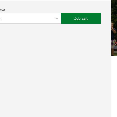
kce
e
Zobrazit