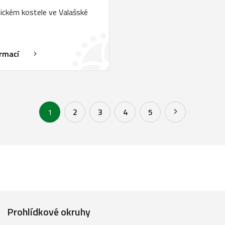
ickém kostele ve Valašské
ormací
1
2
3
4
5
Prohlídkové okruhy