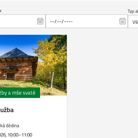
a
Typ a
Vš
žby a mše svaté
lužba
ká dědina
026, 10:00
–
11:00