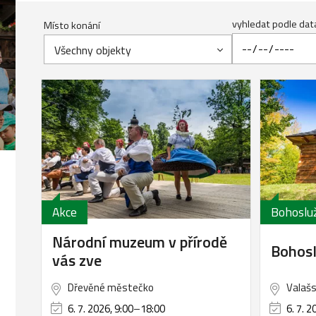
vyhledat podle dat
Místo konání
Všechny objekty
Akce
Bohoslu
Národní muzeum v přírodě
Bohos
vás zve
Dřevěné městečko
Valašs
6. 7. 2026, 9:00
–
18:00
6. 7. 2