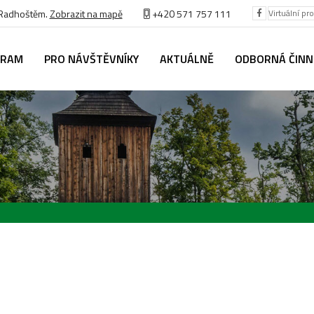
 Radhoštěm.
Zobrazit na mapě
+420 571 757 111
Virtuální pr
GRAM
PRO NÁVŠTĚVNÍKY
AKTUÁLNĚ
ODBORNÁ ČIN