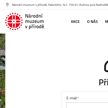
Národní muzeum v přírodě, Palackého 147, 756 61, Rožnov pod Radhoš
AKCE
O NÁS
M
Př
E-mail