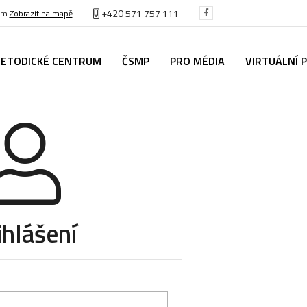
+420 571 757 111
těm
Zobrazit na mapě
ETODICKÉ CENTRUM
ČSMP
PRO MÉDIA
VIRTUÁLNÍ 
ihlášení