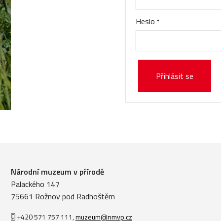
Heslo
Přihlásit se
Národní muzeum v přírodě
Palackého 147
75661 Rožnov pod Radhoštěm
+420 571 757 111
,
muzeum@nmvp.cz