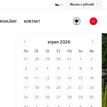
Muzea v přírodě
PROHLÍDKY
KONTAKT
srpen 2026
Po
Út
St
Čt
Pá
So
Ne
27
28
29
30
31
1
2
3
4
5
6
7
8
9
10
11
12
13
14
15
16
17
18
19
20
21
22
23
24
25
26
27
28
29
30
31
1
2
3
4
5
6