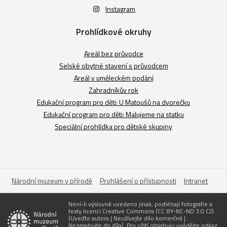
Instagram
Prohlídkové okruhy
Areál bez průvodce
Selské obytné stavení s průvodcem
Areál v uměleckém podání
Zahradníkův rok
Edukační program pro děti: U Matoušů na dvorečku
Edukační program pro děti: Malujeme na statku
Speciální prohlídka pro dětské skupiny
Národní muzeum v přírodě
Prohlášení o přístupnosti
Intranet
Není-li výslovně uvedeno jinak, podléhají fotografie a
texty licenci Creative Commons (CC BY-NC-ND 3.0 CZ)
(Uveďte autora | Neužívejte dílo komerčně |
Nezasahujte do díla). Pro užití obsahuju uvádějte odkaz