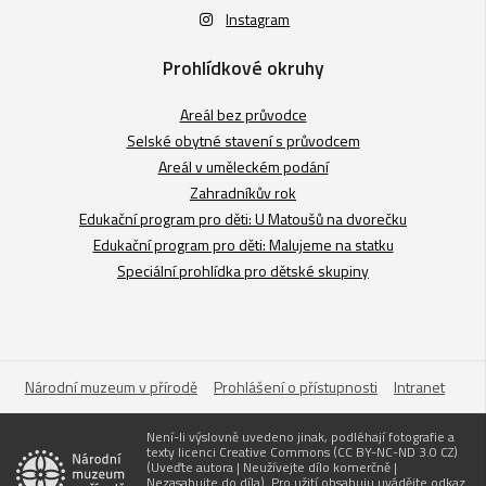
Instagram
Prohlídkové okruhy
Areál bez průvodce
Selské obytné stavení s průvodcem
Areál v uměleckém podání
Zahradníkův rok
Edukační program pro děti: U Matoušů na dvorečku
Edukační program pro děti: Malujeme na statku
Speciální prohlídka pro dětské skupiny
Národní muzeum v přírodě
Prohlášení o přístupnosti
Intranet
Není-li výslovně uvedeno jinak, podléhají fotografie a
texty licenci Creative Commons (CC BY-NC-ND 3.0 CZ)
(Uveďte autora | Neužívejte dílo komerčně |
Nezasahujte do díla). Pro užití obsahuju uvádějte odkaz