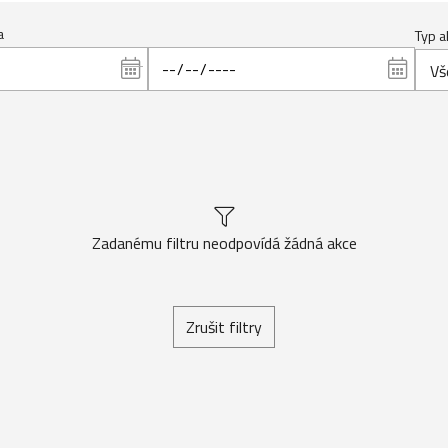
a
Typ a
Vš
Zadanému filtru neodpovídá žádná akce
Zrušit filtry