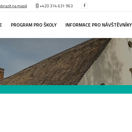
obrazit na mapě
+420
374 631 963
E
PROGRAM PRO ŠKOLY
INFORMACE PRO NÁVŠTĚVNÍKY