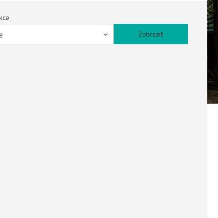
kce
e
Zobrazit